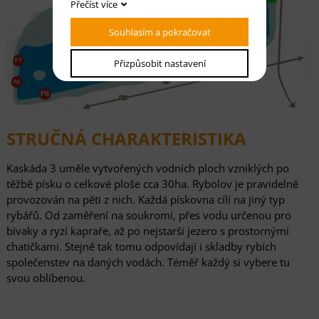
Přečíst více
Souhlasím a pokračovat
Přizpůsobit nastavení
STRUČNÁ CHARAKTERISTIKA
Kaskáda 3 uměle vytvořených vodních ploch vzniklých po
těžbě písku o celkové ploše cca 30ha. Rybolov je pravidelně
provozován na pěti z nich. Každá pískovna cílí na jiný typ
rybářů. Od zaměření na soukromí, přes vodu určenou pro
bivaky a ryzí kapraře, až po nejstarší jezero s prostornými
chatičkami. Stejně tak tomu odpovídají i skladby rybích
společenstev na daných vodách. Téměř každý si vybere tu
svou oblíbenou.