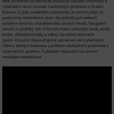
Web na kterém se nacházíte poskytuje základní informace o
rybářském revíru soustav roudnických pískoven u Hradce
Králové. Z výše uvedeného rozcestníku je možné přejít na
podstránky konkrétních jezer. Na jednotlivých webech
uvádíme stručnou charakteristiku daných lokalit, fotogalerii
úlovků a rybářský řád. V horním menu naleznete ceník, etický
kodex, důležité kontaky a odkaz na online rezervační
sytém. Důrazně doporučujeme seznámení se s rybářským
řádem, etickým kodexem a přečtení obchodních podmínek v
rezervačním systému. V případě nejasností nás prosím
neváhejte kontaktovat.