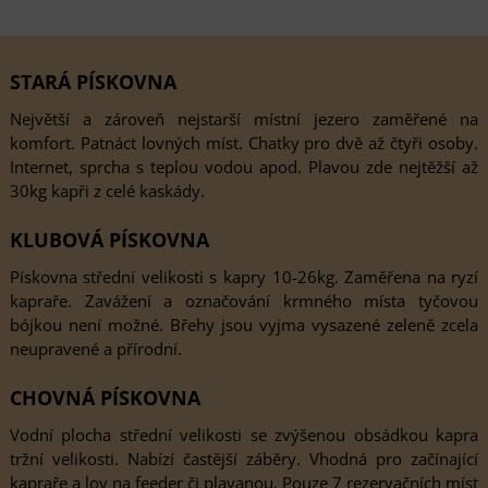
STARÁ PÍSKOVNA
Největší a zároveň nejstarší místní jezero zaměřené na
komfort. Patnáct lovných míst. Chatky pro dvě až čtyři osoby.
Internet, sprcha s teplou vodou apod. Plavou zde nejtěžší až
30kg kapři z celé kaskády.
KLUBOVÁ PÍSKOVNA
Pískovna střední velikosti s kapry 10-26kg. Zaměřena na ryzí
kapraře. Zavážení a označování krmného místa tyčovou
bójkou není možné. Břehy jsou vyjma vysazené zeleně zcela
neupravené a přírodní.
CHOVNÁ PÍSKOVNA
Vodní plocha střední velikosti se zvýšenou obsádkou kapra
tržní velikosti. Nabízí častější záběry. Vhodná pro začínající
kapraře a lov na feeder či plavanou. Pouze 7 rezervačních míst