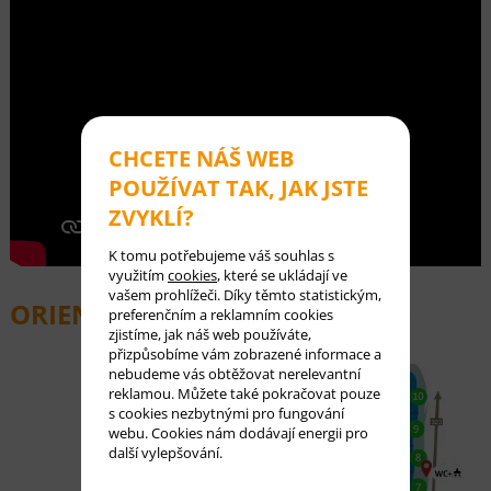
CHCETE NÁŠ WEB
POUŽÍVAT TAK, JAK JSTE
ZVYKLÍ?
K tomu potřebujeme váš souhlas s
využitím
cookies
, které se ukládají ve
vašem prohlížeči. Díky těmto statistickým,
ORIENTAČNÍ MAPA (
HLOUBKY
)
preferenčním a reklamním cookies
zjistíme, jak náš web používáte,
přizpůsobíme vám zobrazené informace a
nebudeme vás obtěžovat nerelevantní
reklamou. Můžete také pokračovat pouze
s cookies nezbytnými pro fungování
webu. Cookies nám dodávají energii pro
další vylepšování.